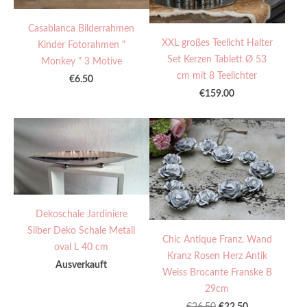
Casablanca Bilderrahmen
XXL großes Teelicht Halter
Kinder Fotorahmen "
Set Kerzen Tablett Ø 53
Monkey " 3 Motive
cm mit 8 Teelichter
€6.50
€159.00
Dekoschale Jardiniere
Silber Deko Schale Metall
Chic Antique Franz. Wand
oval L 40 cm
Kranz Rosen Herz Antik
Ausverkauft
Weiss Brocante Franske B
29cm
€22.50
€26.50