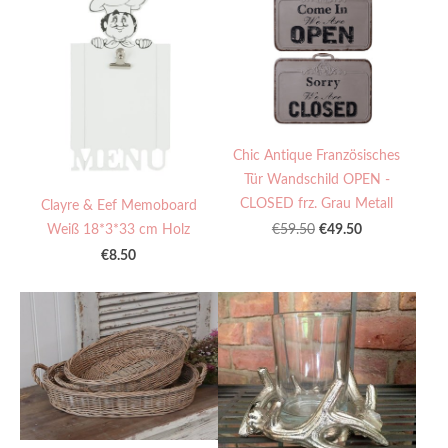
Chic Antique Französisches
Tür Wandschild OPEN -
CLOSED frz. Grau Metall
Clayre & Eef Memoboard
Weiß 18*3*33 cm Holz
€49.50
€59.50
€8.50