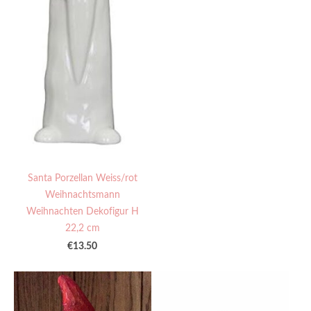
Santa Porzellan Weiss/rot
Weihnachtsmann
Weihnachten Dekofigur H
22,2 cm
€13.50