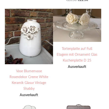
Tortenplatte auf Fuß
Etagere mit Ornament Glas
Kuchenplatte D 25
Ausverkauft
Vase Blumenvase
Rosendekor Creme White
Keramik Glasur Vintage
Shabby
Ausverkauft