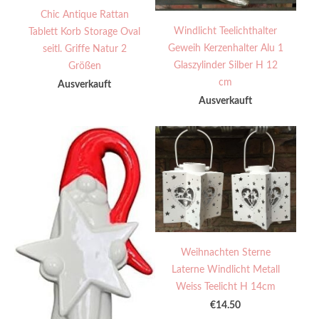
Chic Antique Rattan
Windlicht Teelichthalter
Tablett Korb Storage Oval
Geweih Kerzenhalter Alu 1
seitl. Griffe Natur 2
Glaszylinder Silber H 12
Größen
cm
Ausverkauft
Ausverkauft
Weihnachten Sterne
Laterne Windlicht Metall
Weiss Teelicht H 14cm
€14.50