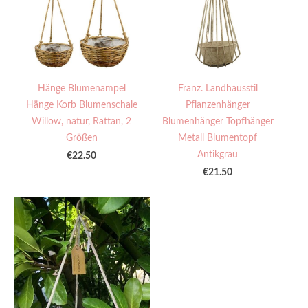
Hänge Blumenampel
Franz. Landhausstil
Hänge Korb Blumenschale
Pflanzenhänger
Willow, natur, Rattan, 2
Blumenhänger Topfhänger
Größen
Metall Blumentopf
Antikgrau
€22.50
€21.50