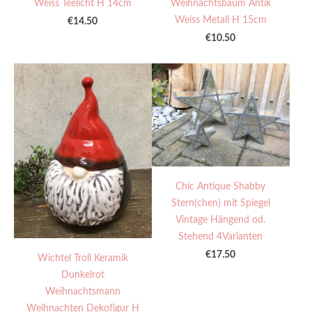
Weiss Teelicht H 14cm
Weihnachtsbaum Antik
Weiss Metall H 15cm
€14.50
€10.50
Chic Antique Shabby
Stern(chen) mit Spiegel
Vintage Hängend od.
Stehend 4Varianten
€17.50
Wichtel Troll Keramik
Dunkelrot
Weihnachtsmann
Weihnachten Dekofigur H