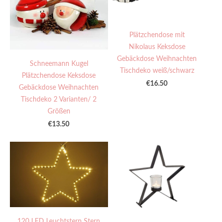
Plätzchendose mit
Nikolaus Keksdose
Gebäckdose Weihnachten
Schneemann Kugel
Tischdeko weiß/schwarz
Plätzchendose Keksdose
€16.50
Gebäckdose Weihnachten
Tischdeko 2 Varianten/ 2
Größen
€13.50
120 LED Leuchtstern Stern