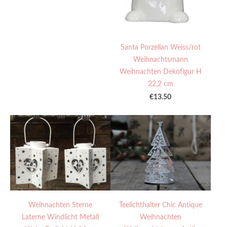
Santa Porzellan Weiss/rot
Weihnachtsmann
Weihnachten Dekofigur H
22,2 cm
€13.50
Weihnachten Sterne
Teelichthalter Chic Antique
Laterne Windlicht Metall
Weihnachten