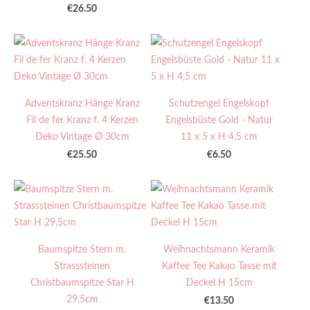
€26.50
Adventskranz Hänge Kranz
Schutzengel Engelskopf
Fil de fer Kranz f. 4 Kerzen
Engelsbüste Gold - Natur
Deko Vintage Ø 30cm
11 x 5 x H 4,5 cm
€25.50
€6.50
Baumspitze Stern m.
Weihnachtsmann Keramik
Strasssteinen
Kaffee Tee Kakao Tasse mit
Christbaumspitze Star H
Deckel H 15cm
29,5cm
€13.50