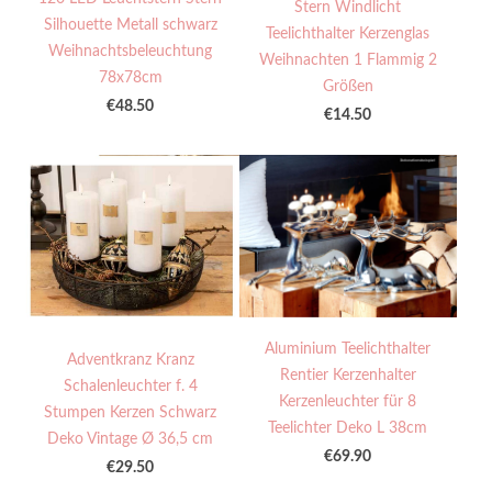
Stern Windlicht
Silhouette Metall schwarz
Teelichthalter Kerzenglas
Weihnachtsbeleuchtung
Weihnachten 1 Flammig 2
78x78cm
Größen
€48.50
€14.50
Aluminium Teelichthalter
Adventkranz Kranz
Rentier Kerzenhalter
Schalenleuchter f. 4
Kerzenleuchter für 8
Stumpen Kerzen Schwarz
Teelichter Deko L 38cm
Deko Vintage Ø 36,5 cm
€69.90
€29.50