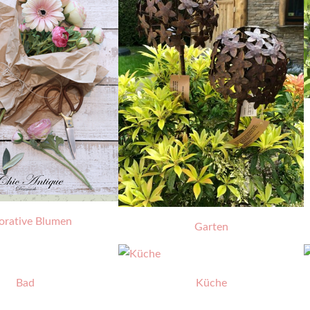
orative Blumen
Garten
Bad
Küche