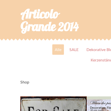
Articolo
Grande
2014
Alle
SALE
Dekorative B
Kerzenständ
Shop